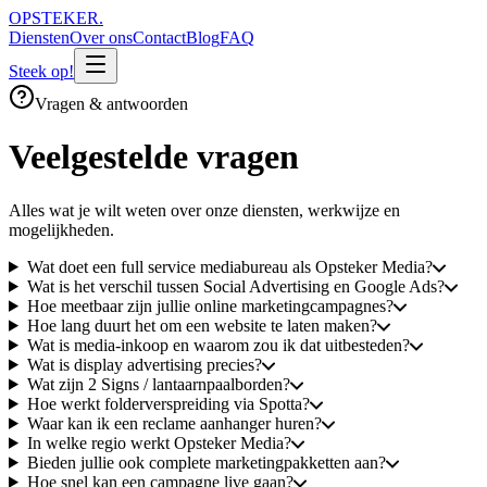
OPSTEKER
.
Diensten
Over ons
Contact
Blog
FAQ
Steek op!
Vragen & antwoorden
Veelgestelde vragen
Alles wat je wilt weten over onze diensten, werkwijze en
mogelijkheden.
Wat doet een full service mediabureau als Opsteker Media?
Wat is het verschil tussen Social Advertising en Google Ads?
Hoe meetbaar zijn jullie online marketingcampagnes?
Hoe lang duurt het om een website te laten maken?
Wat is media-inkoop en waarom zou ik dat uitbesteden?
Wat is display advertising precies?
Wat zijn 2 Signs / lantaarnpaalborden?
Hoe werkt folderverspreiding via Spotta?
Waar kan ik een reclame aanhanger huren?
In welke regio werkt Opsteker Media?
Bieden jullie ook complete marketingpakketten aan?
Hoe snel kan een campagne live gaan?